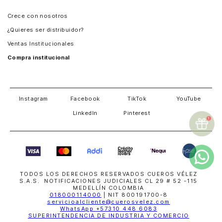
Panamá
Crece con nosotros
Guatemala
¿Quieres ser distribuidor?
Estados Unidos
Ventas Institucionales
Salvador
Compra institucional
Costa Rica
Instagram
Facebook
TikTok
YouTube
LinkedIn
Pinterest
TODOS LOS DERECHOS RESERVADOS CUEROS VÉLEZ
S.A.S. NOTIFICACIONES JUDICIALES CL 29 # 52 -115
MEDELLÍN COLOMBIA
018000114000
| NIT 800191700-8
servicioalcliente@cuerosvelez.com
WhatsApp
+57310 448 6083
SUPERINTENDENCIA DE INDUSTRIA Y COMERCIO