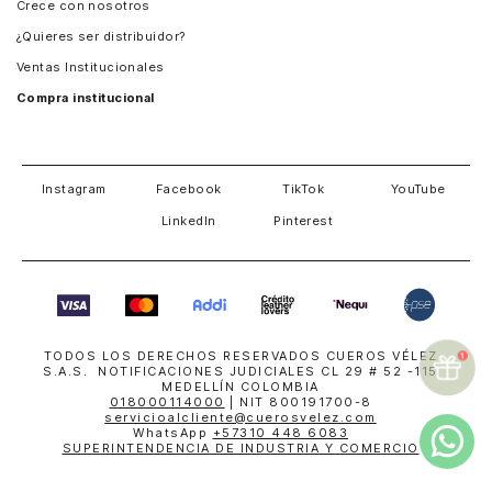
Crece con nosotros
Guatemala
¿Quieres ser distribuidor?
Estados Unidos
Ventas Institucionales
Salvador
Compra institucional
Costa Rica
Instagram
Facebook
TikTok
YouTube
LinkedIn
Pinterest
TODOS LOS DERECHOS RESERVADOS CUEROS VÉLEZ
S.A.S. NOTIFICACIONES JUDICIALES CL 29 # 52 -115
MEDELLÍN COLOMBIA
018000114000
| NIT 800191700-8
servicioalcliente@cuerosvelez.com
WhatsApp
+57310 448 6083
SUPERINTENDENCIA DE INDUSTRIA Y COMERCIO