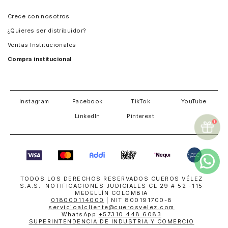
Panamá
Crece con nosotros
Guatemala
¿Quieres ser distribuidor?
Estados Unidos
Ventas Institucionales
Salvador
Compra institucional
Costa Rica
Instagram
Facebook
TikTok
YouTube
LinkedIn
Pinterest
TODOS LOS DERECHOS RESERVADOS CUEROS VÉLEZ
S.A.S. NOTIFICACIONES JUDICIALES CL 29 # 52 -115
MEDELLÍN COLOMBIA
018000114000
| NIT 800191700-8
servicioalcliente@cuerosvelez.com
WhatsApp
+57310 448 6083
SUPERINTENDENCIA DE INDUSTRIA Y COMERCIO