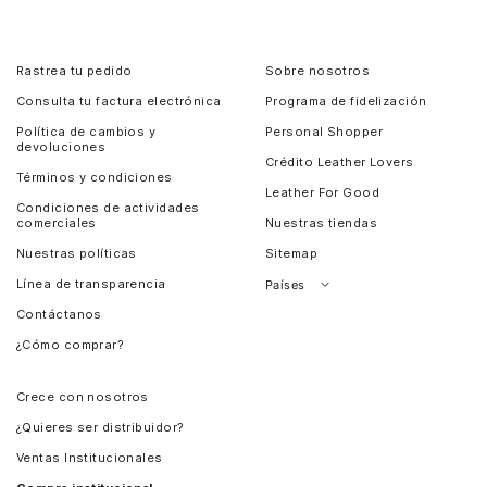
Rastrea tu pedido
Sobre nosotros
Consulta tu factura electrónica
Programa de fidelización
Política de cambios y
Personal Shopper
devoluciones
Crédito Leather Lovers
Términos y condiciones
Leather For Good
Condiciones de actividades
comerciales
Nuestras tiendas
Nuestras políticas
Sitemap
Línea de transparencia
Países
Contáctanos
Perú
¿Cómo comprar?
Chile
Panamá
Crece con nosotros
Guatemala
¿Quieres ser distribuidor?
Estados Unidos
Ventas Institucionales
Salvador