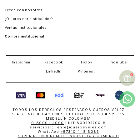
Panamá
Crece con nosotros
Guatemala
¿Quieres ser distribuidor?
Estados Unidos
Ventas Institucionales
Salvador
Compra institucional
Costa Rica
Instagram
Facebook
TikTok
YouTube
LinkedIn
Pinterest
TODOS LOS DERECHOS RESERVADOS CUEROS VÉLEZ
S.A.S. NOTIFICACIONES JUDICIALES CL 29 # 52 -115
MEDELLÍN COLOMBIA
018000114000
| NIT 800191700-8
servicioalcliente@cuerosvelez.com
WhatsApp
+57310 448 6083
SUPERINTENDENCIA DE INDUSTRIA Y COMERCIO