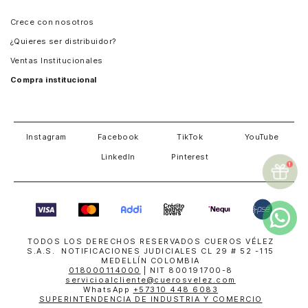
Panamá
Crece con nosotros
Guatemala
¿Quieres ser distribuidor?
Estados Unidos
Ventas Institucionales
Salvador
Compra institucional
Costa Rica
Instagram
Facebook
TikTok
YouTube
LinkedIn
Pinterest
TODOS LOS DERECHOS RESERVADOS CUEROS VÉLEZ
S.A.S. NOTIFICACIONES JUDICIALES CL 29 # 52 -115
MEDELLÍN COLOMBIA
018000114000
| NIT 800191700-8
servicioalcliente@cuerosvelez.com
WhatsApp
+57310 448 6083
SUPERINTENDENCIA DE INDUSTRIA Y COMERCIO