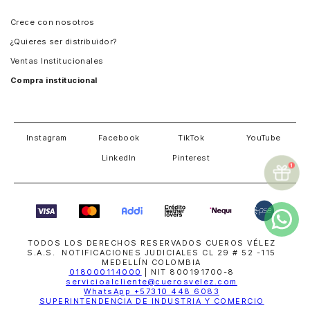
Panamá
Crece con nosotros
Guatemala
¿Quieres ser distribuidor?
Estados Unidos
Ventas Institucionales
Salvador
Compra institucional
Costa Rica
Instagram
Facebook
TikTok
YouTube
LinkedIn
Pinterest
TODOS LOS DERECHOS RESERVADOS CUEROS VÉLEZ
S.A.S. NOTIFICACIONES JUDICIALES CL 29 # 52 -115
MEDELLÍN COLOMBIA
018000114000
| NIT 800191700-8
servicioalcliente@cuerosvelez.com
WhatsApp
+57310 448 6083
SUPERINTENDENCIA DE INDUSTRIA Y COMERCIO