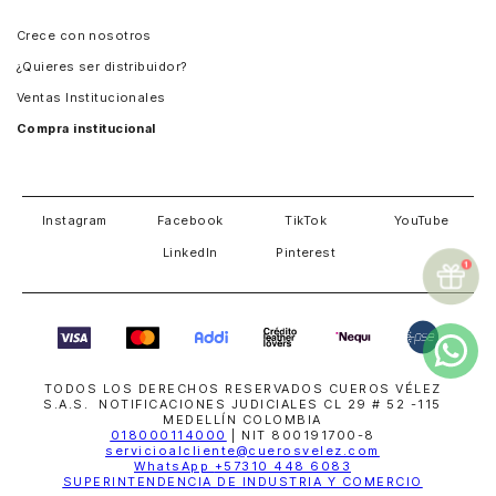
Panamá
Crece con nosotros
Guatemala
¿Quieres ser distribuidor?
Estados Unidos
Ventas Institucionales
Salvador
Compra institucional
Costa Rica
Instagram
Facebook
TikTok
YouTube
LinkedIn
Pinterest
TODOS LOS DERECHOS RESERVADOS CUEROS VÉLEZ
S.A.S. NOTIFICACIONES JUDICIALES CL 29 # 52 -115
MEDELLÍN COLOMBIA
018000114000
| NIT 800191700-8
servicioalcliente@cuerosvelez.com
WhatsApp
+57310 448 6083
SUPERINTENDENCIA DE INDUSTRIA Y COMERCIO