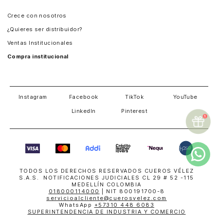
Panamá
Crece con nosotros
Guatemala
¿Quieres ser distribuidor?
Estados Unidos
Ventas Institucionales
Salvador
Compra institucional
Costa Rica
Instagram
Facebook
TikTok
YouTube
LinkedIn
Pinterest
TODOS LOS DERECHOS RESERVADOS CUEROS VÉLEZ
S.A.S. NOTIFICACIONES JUDICIALES CL 29 # 52 -115
MEDELLÍN COLOMBIA
018000114000
| NIT 800191700-8
servicioalcliente@cuerosvelez.com
WhatsApp
+57310 448 6083
SUPERINTENDENCIA DE INDUSTRIA Y COMERCIO