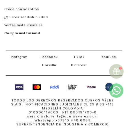
Panamá
Crece con nosotros
Guatemala
¿Quieres ser distribuidor?
Estados Unidos
Ventas Institucionales
Salvador
Compra institucional
Costa Rica
Instagram
Facebook
TikTok
YouTube
LinkedIn
Pinterest
TODOS LOS DERECHOS RESERVADOS CUEROS VÉLEZ
S.A.S. NOTIFICACIONES JUDICIALES CL 29 # 52 -115
MEDELLÍN COLOMBIA
018000114000
| NIT 800191700-8
servicioalcliente@cuerosvelez.com
WhatsApp
+57310 448 6083
SUPERINTENDENCIA DE INDUSTRIA Y COMERCIO