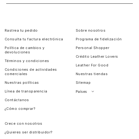
Rastrea tu pedido
Sobre nosotros
Consulta tu factura electrónica
Programa de fidelización
Política de cambios y
Personal Shopper
devoluciones
Crédito Leather Lovers
Términos y condiciones
Leather For Good
Condiciones de actividades
comerciales
Nuestras tiendas
Nuestras políticas
Sitemap
Línea de transparencia
Países
Contáctanos
Perú
¿Cómo comprar?
Chile
Panamá
Crece con nosotros
Guatemala
¿Quieres ser distribuidor?
Estados Unidos