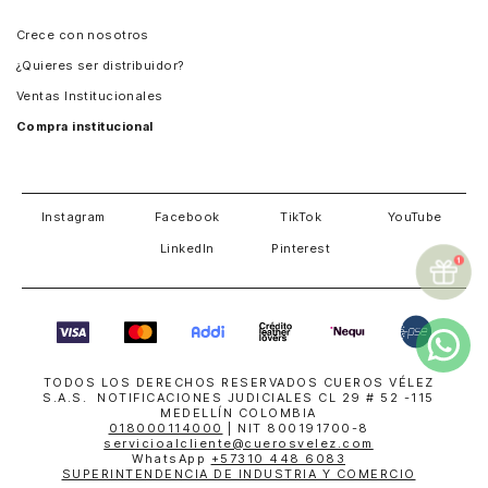
Panamá
Crece con nosotros
Guatemala
¿Quieres ser distribuidor?
Estados Unidos
Ventas Institucionales
Salvador
Compra institucional
Costa Rica
Instagram
Facebook
TikTok
YouTube
LinkedIn
Pinterest
TODOS LOS DERECHOS RESERVADOS CUEROS VÉLEZ
S.A.S. NOTIFICACIONES JUDICIALES CL 29 # 52 -115
MEDELLÍN COLOMBIA
018000114000
| NIT 800191700-8
servicioalcliente@cuerosvelez.com
WhatsApp
+57310 448 6083
SUPERINTENDENCIA DE INDUSTRIA Y COMERCIO