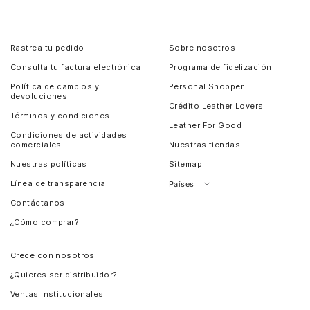
Rastrea tu pedido
Sobre nosotros
Consulta tu factura electrónica
Programa de fidelización
Política de cambios y
Personal Shopper
devoluciones
Crédito Leather Lovers
Términos y condiciones
Leather For Good
Condiciones de actividades
comerciales
Nuestras tiendas
Nuestras políticas
Sitemap
Línea de transparencia
Países
Contáctanos
Perú
¿Cómo comprar?
Chile
Panamá
Crece con nosotros
Guatemala
¿Quieres ser distribuidor?
Estados Unidos
Ventas Institucionales
Salvador