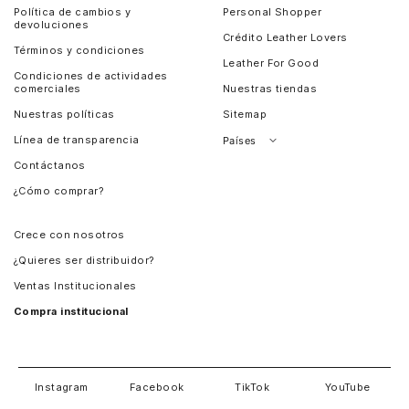
Política de cambios y
Personal Shopper
devoluciones
Crédito Leather Lovers
Términos y condiciones
Leather For Good
Condiciones de actividades
comerciales
Nuestras tiendas
Nuestras políticas
Sitemap
Línea de transparencia
Países
Contáctanos
Perú
¿Cómo comprar?
Chile
Panamá
Crece con nosotros
Guatemala
¿Quieres ser distribuidor?
Estados Unidos
Ventas Institucionales
Salvador
Compra institucional
Costa Rica
Instagram
Facebook
TikTok
YouTube