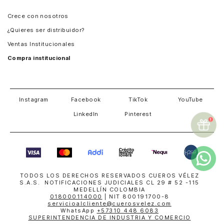
Panamá
Crece con nosotros
Guatemala
¿Quieres ser distribuidor?
Estados Unidos
Ventas Institucionales
Salvador
Compra institucional
Costa Rica
Instagram
Facebook
TikTok
YouTube
LinkedIn
Pinterest
TODOS LOS DERECHOS RESERVADOS CUEROS VÉLEZ
S.A.S. NOTIFICACIONES JUDICIALES CL 29 # 52 -115
MEDELLÍN COLOMBIA
018000114000
| NIT 800191700-8
servicioalcliente@cuerosvelez.com
WhatsApp
+57310 448 6083
SUPERINTENDENCIA DE INDUSTRIA Y COMERCIO