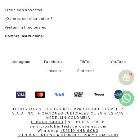
Panamá
Crece con nosotros
Guatemala
¿Quieres ser distribuidor?
Estados Unidos
Ventas Institucionales
Salvador
Compra institucional
Costa Rica
Instagram
Facebook
TikTok
YouTube
LinkedIn
Pinterest
TODOS LOS DERECHOS RESERVADOS CUEROS VÉLEZ
S.A.S. NOTIFICACIONES JUDICIALES CL 29 # 52 -115
MEDELLÍN COLOMBIA
018000114000
| NIT 800191700-8
servicioalcliente@cuerosvelez.com
WhatsApp
+57310 448 6083
SUPERINTENDENCIA DE INDUSTRIA Y COMERCIO