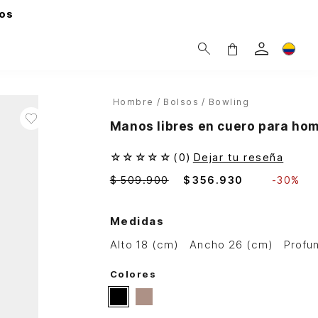
os
Hombre
Bolsos
Bowling
Manos libres en cuero para hom
☆
☆
☆
☆
☆
(
0
)
Dejar tu reseña
$
509
.
900
$
356
.
930
-
30%
Medidas
alto 18 (cm)
ancho 26 (cm)
prof
Colores