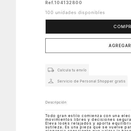
Ref.
104132800
100 unidades disponibles
COMPR
AGREGAR
Calcula tu envío
Servicio de Personal Shopper gratis
Descripción
Todo gran estilo comienza con una ele
movimientos libres y decisiones seguras
Eleva looks relajados y aporta equilib
sutileza. Es una pieza que se vuelve part
elegancia consciente que valora la her