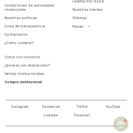
Leather For Good
Condiciones de actividades
comerciales
Nuestras tiendas
Nuestras políticas
Sitemap
Línea de transparencia
Países
Contáctanos
Perú
¿Cómo comprar?
Chile
Panamá
Crece con nosotros
Guatemala
¿Quieres ser distribuidor?
Estados Unidos
Ventas Institucionales
Salvador
Compra institucional
Costa Rica
Instagram
Facebook
TikTok
YouTube
LinkedIn
Pinterest