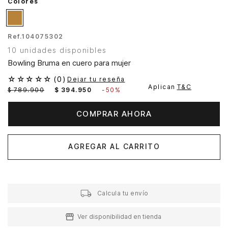
Colores
Ref.
104075302
10 unidades disponibles
Bowling Bruma en cuero para mujer
☆
☆
☆
☆
☆
(
0
)
Dejar tu reseña
Aplican
T&C
$
789
.
900
$
394
.
950
-
50%
COMPRAR AHORA
AGREGAR AL CARRITO
Calcula tu envío
Ver disponibilidad en tienda