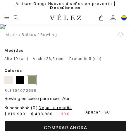
Artisan Gang: Nuevos diseños en preventa |
Descúbrelos
Mujer
Bolsos
Bowling
Medidas
alto 19 (cm)
ancho 26,5 (cm)
profundo 5 (cm)
Colores
Ref.
104072658
Bowling en cuero para muejr Abi
☆
☆
☆
☆
☆
(
0
)
Dejar tu reseña
Aplican
T&C
$
619
.
900
$
433
.
930
-
30%
COMPRAR AHORA