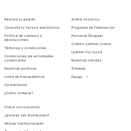
Rastrea tu pedido
Sobre nosotros
Consulta tu factura electrónica
Programa de fidelización
Política de cambios y
Personal Shopper
devoluciones
Crédito Leather Lovers
Términos y condiciones
Leather For Good
Condiciones de actividades
comerciales
Nuestras tiendas
Nuestras políticas
Sitemap
Línea de transparencia
Países
Contáctanos
Perú
¿Cómo comprar?
Chile
Panamá
Crece con nosotros
Guatemala
¿Quieres ser distribuidor?
Estados Unidos
Ventas Institucionales
Salvador