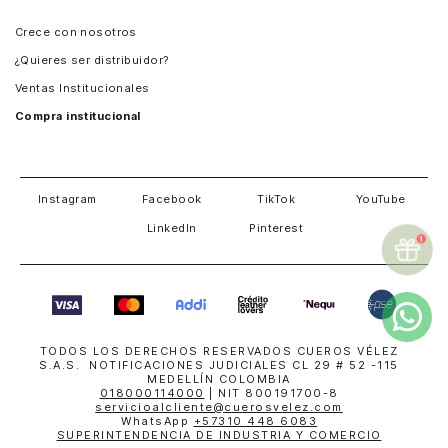
Panamá
Crece con nosotros
Guatemala
¿Quieres ser distribuidor?
Estados Unidos
Ventas Institucionales
Salvador
Compra institucional
Costa Rica
Instagram
Facebook
TikTok
YouTube
LinkedIn
Pinterest
TODOS LOS DERECHOS RESERVADOS CUEROS VÉLEZ
S.A.S. NOTIFICACIONES JUDICIALES CL 29 # 52 -115
MEDELLÍN COLOMBIA
018000114000
| NIT 800191700-8
servicioalcliente@cuerosvelez.com
WhatsApp
+57310 448 6083
SUPERINTENDENCIA DE INDUSTRIA Y COMERCIO