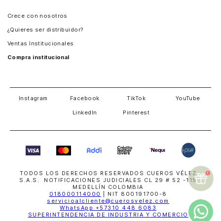
Panamá
Crece con nosotros
Guatemala
¿Quieres ser distribuidor?
Estados Unidos
Ventas Institucionales
Salvador
Compra institucional
Costa Rica
Instagram
Facebook
TikTok
YouTube
LinkedIn
Pinterest
TODOS LOS DERECHOS RESERVADOS CUEROS VÉLEZ
S.A.S. NOTIFICACIONES JUDICIALES CL 29 # 52 -115
MEDELLÍN COLOMBIA
018000114000
| NIT 800191700-8
servicioalcliente@cuerosvelez.com
WhatsApp
+57310 448 6083
SUPERINTENDENCIA DE INDUSTRIA Y COMERCIO