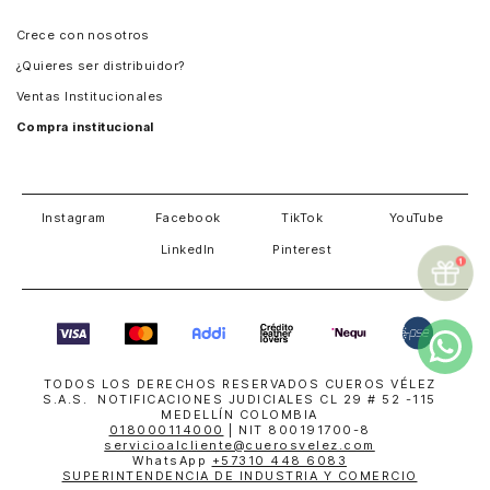
Panamá
Crece con nosotros
Guatemala
¿Quieres ser distribuidor?
Estados Unidos
Ventas Institucionales
Salvador
Compra institucional
Costa Rica
Instagram
Facebook
TikTok
YouTube
LinkedIn
Pinterest
TODOS LOS DERECHOS RESERVADOS CUEROS VÉLEZ
S.A.S. NOTIFICACIONES JUDICIALES CL 29 # 52 -115
MEDELLÍN COLOMBIA
018000114000
| NIT 800191700-8
servicioalcliente@cuerosvelez.com
WhatsApp
+57310 448 6083
SUPERINTENDENCIA DE INDUSTRIA Y COMERCIO