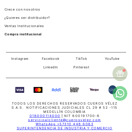
Panamá
Crece con nosotros
Guatemala
¿Quieres ser distribuidor?
Estados Unidos
Ventas Institucionales
Salvador
Compra institucional
Costa Rica
Instagram
Facebook
TikTok
YouTube
LinkedIn
Pinterest
TODOS LOS DERECHOS RESERVADOS CUEROS VÉLEZ
S.A.S. NOTIFICACIONES JUDICIALES CL 29 # 52 -115
MEDELLÍN COLOMBIA
018000114000
| NIT 800191700-8
servicioalcliente@cuerosvelez.com
WhatsApp
+57310 448 6083
SUPERINTENDENCIA DE INDUSTRIA Y COMERCIO