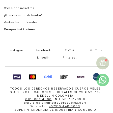
Panamá
Crece con nosotros
Guatemala
¿Quieres ser distribuidor?
Estados Unidos
Ventas Institucionales
Salvador
Compra institucional
Costa Rica
Instagram
Facebook
TikTok
YouTube
LinkedIn
Pinterest
TODOS LOS DERECHOS RESERVADOS CUEROS VÉLEZ
S.A.S. NOTIFICACIONES JUDICIALES CL 29 # 52 -115
MEDELLÍN COLOMBIA
018000114000
| NIT 800191700-8
servicioalcliente@cuerosvelez.com
WhatsApp
+57310 448 6083
SUPERINTENDENCIA DE INDUSTRIA Y COMERCIO