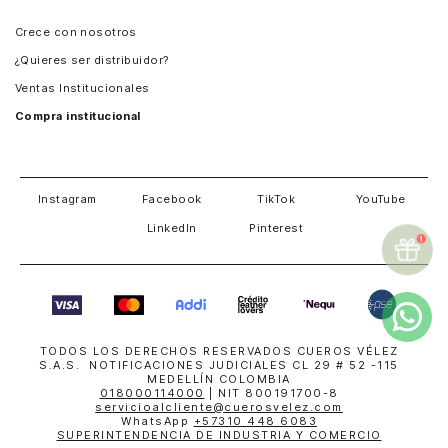
Panamá
Crece con nosotros
Guatemala
¿Quieres ser distribuidor?
Estados Unidos
Ventas Institucionales
Salvador
Compra institucional
Costa Rica
Instagram
Facebook
TikTok
YouTube
LinkedIn
Pinterest
TODOS LOS DERECHOS RESERVADOS CUEROS VÉLEZ
S.A.S. NOTIFICACIONES JUDICIALES CL 29 # 52 -115
MEDELLÍN COLOMBIA
018000114000
| NIT 800191700-8
servicioalcliente@cuerosvelez.com
WhatsApp
+57310 448 6083
SUPERINTENDENCIA DE INDUSTRIA Y COMERCIO