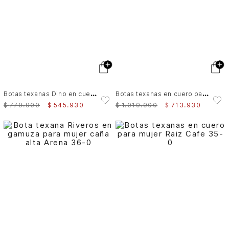
B
otas texanas Dino en cuero metalizado para mujer
B
otas texanas en cuero para mujer Ivy
$
779
.
900
$
545
.
930
$
1
.
019
.
900
$
713
.
930