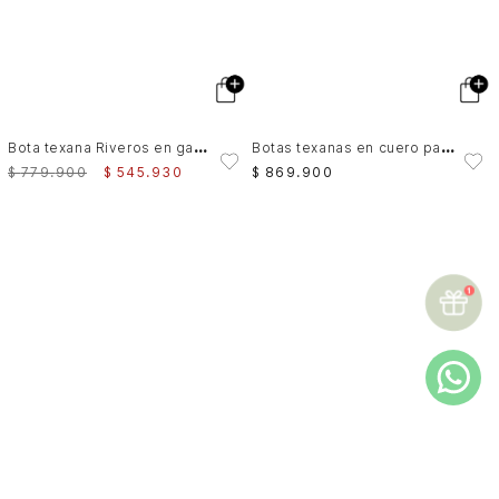
B
ota texana Riveros en gamuza para mujer caña alta
B
otas texanas en cuero para mujer Raiz
$
779
.
900
$
545
.
930
$
869
.
900