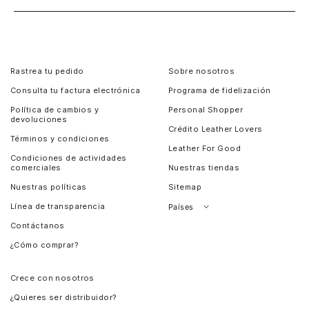
Rastrea tu pedido
Sobre nosotros
Consulta tu factura electrónica
Programa de fidelización
Política de cambios y
Personal Shopper
devoluciones
Crédito Leather Lovers
Términos y condiciones
Leather For Good
Condiciones de actividades
comerciales
Nuestras tiendas
Nuestras políticas
Sitemap
Línea de transparencia
Países
Contáctanos
Perú
¿Cómo comprar?
Chile
Panamá
Crece con nosotros
Guatemala
¿Quieres ser distribuidor?
Estados Unidos