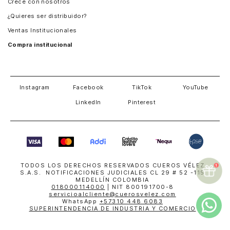
Crece con nosotros
Guatemala
¿Quieres ser distribuidor?
Estados Unidos
Ventas Institucionales
Salvador
Compra institucional
Costa Rica
Instagram
Facebook
TikTok
YouTube
LinkedIn
Pinterest
TODOS LOS DERECHOS RESERVADOS CUEROS VÉLEZ
S.A.S. NOTIFICACIONES JUDICIALES CL 29 # 52 -115
MEDELLÍN COLOMBIA
018000114000
| NIT 800191700-8
servicioalcliente@cuerosvelez.com
WhatsApp
+57310 448 6083
SUPERINTENDENCIA DE INDUSTRIA Y COMERCIO