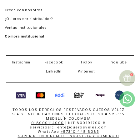
Panamá
Crece con nosotros
Guatemala
¿Quieres ser distribuidor?
Estados Unidos
Ventas Institucionales
Salvador
Compra institucional
Costa Rica
Instagram
Facebook
TikTok
YouTube
LinkedIn
Pinterest
TODOS LOS DERECHOS RESERVADOS CUEROS VÉLEZ
S.A.S. NOTIFICACIONES JUDICIALES CL 29 # 52 -115
MEDELLÍN COLOMBIA
018000114000
| NIT 800191700-8
servicioalcliente@cuerosvelez.com
WhatsApp
+57310 448 6083
SUPERINTENDENCIA DE INDUSTRIA Y COMERCIO