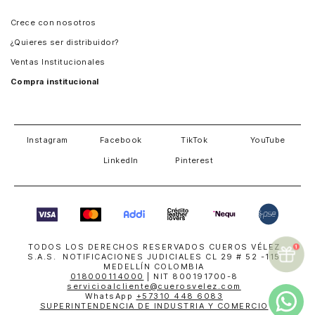
Panamá
Crece con nosotros
Guatemala
¿Quieres ser distribuidor?
Estados Unidos
Ventas Institucionales
Salvador
Compra institucional
Costa Rica
Instagram
Facebook
TikTok
YouTube
LinkedIn
Pinterest
TODOS LOS DERECHOS RESERVADOS CUEROS VÉLEZ
S.A.S. NOTIFICACIONES JUDICIALES CL 29 # 52 -115
MEDELLÍN COLOMBIA
018000114000
| NIT 800191700-8
servicioalcliente@cuerosvelez.com
WhatsApp
+57310 448 6083
SUPERINTENDENCIA DE INDUSTRIA Y COMERCIO