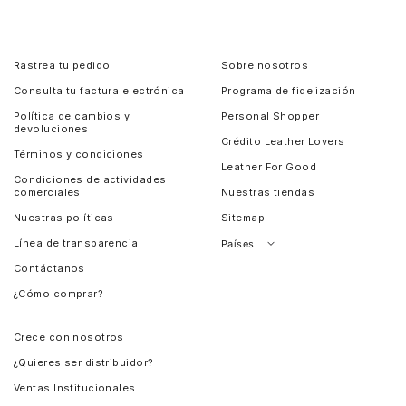
Rastrea tu pedido
Sobre nosotros
Consulta tu factura electrónica
Programa de fidelización
Política de cambios y
Personal Shopper
devoluciones
Crédito Leather Lovers
Términos y condiciones
Leather For Good
Condiciones de actividades
comerciales
Nuestras tiendas
Nuestras políticas
Sitemap
Línea de transparencia
Países
Contáctanos
Perú
¿Cómo comprar?
Chile
Panamá
Crece con nosotros
Guatemala
¿Quieres ser distribuidor?
Estados Unidos
Ventas Institucionales
Salvador