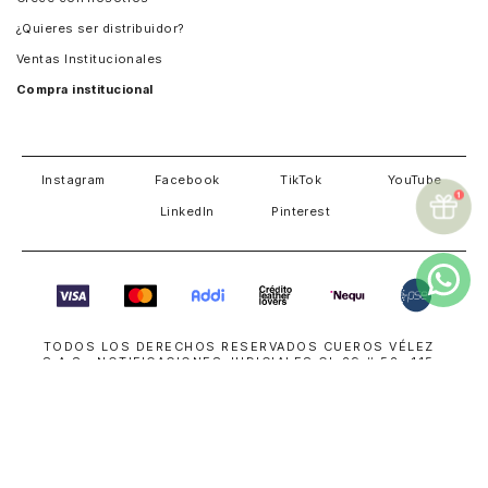
Guatemala
¿Quieres ser distribuidor?
Estados Unidos
Ventas Institucionales
Salvador
Compra institucional
Costa Rica
Instagram
Facebook
TikTok
YouTube
LinkedIn
Pinterest
TODOS LOS DERECHOS RESERVADOS CUEROS VÉLEZ
S.A.S. NOTIFICACIONES JUDICIALES CL 29 # 52 -115
MEDELLÍN COLOMBIA
018000114000
| NIT 800191700-8
servicioalcliente@cuerosvelez.com
WhatsApp
+57310 448 6083
SUPERINTENDENCIA DE INDUSTRIA Y COMERCIO