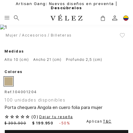
Artisan Gang: Nuevos diseños en preventa |
Descúbrelos
Mujer
Accesorios
Billeteras
Medidas
alto 10 (cm)
ancho 21 (cm)
profundo 2,5 (cm)
Colores
Ref.
104001204
100 unidades disponibles
Porta chequera Angola en cuero folia para mujer
☆
☆
☆
☆
☆
(
0
)
Dejar tu reseña
Aplican
T&C
$
399
.
900
$
199
.
950
-
50%