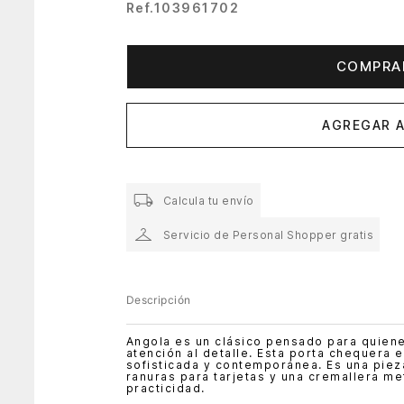
Ref.
103961702
COMPRA
AGREGAR A
Calcula tu envío
Servicio de Personal Shopper gratis
Descripción
Angola es un clásico pensado para quienes
atención al detalle. Esta porta chequera 
sofisticada y contemporánea. Es una pieza
ranuras para tarjetas y una cremallera me
practicidad.