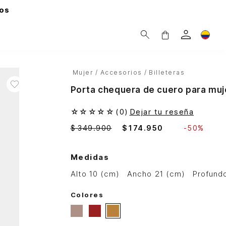
os
Mujer
Accesorios
Billeteras
Porta chequera de cuero para muj
☆
☆
☆
☆
☆
(
0
)
Dejar tu reseña
$
349
.
900
$
174
.
950
-
50%
Medidas
alto 10 (cm)
ancho 21 (cm)
profund
Colores