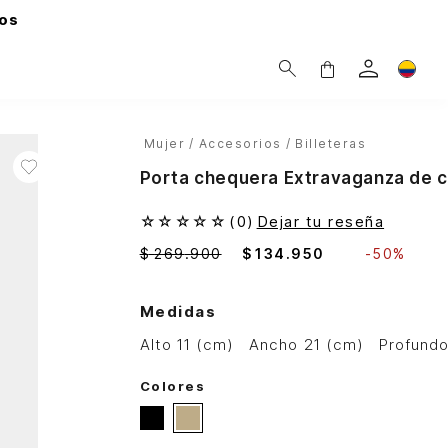
os
Mujer
Accesorios
Billeteras
Porta chequera Extravaganza de c
☆
☆
☆
☆
☆
(
0
)
Dejar tu reseña
$
269
.
900
$
134
.
950
-
50%
Medidas
alto 11 (cm)
ancho 21 (cm)
profund
Colores