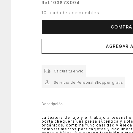
Ref.
103878004
10 unidades disponibles
COMPRA
AGREGAR A
Calcula tu envío
Servicio de Personal Shopper gratis
Descripción
La textura de lujo y el trabajo artesanal 
porta chequera una pieza auténtica y sof
orgánicos, combina funcionalidad y elegan
compartimentos para tarjetas y documentos
esencia Vélez, fusionando tradición y cre