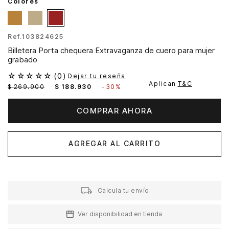
Colores
Ref.
103824625
Billetera Porta chequera Extravaganza de cuero para mujer
grabado
☆
☆
☆
☆
☆
(
0
)
Dejar tu reseña
Aplican
T&C
$
269
.
900
$
188
.
930
-
30%
COMPRAR AHORA
AGREGAR AL CARRITO
Calcula tu envío
Ver disponibilidad en tienda