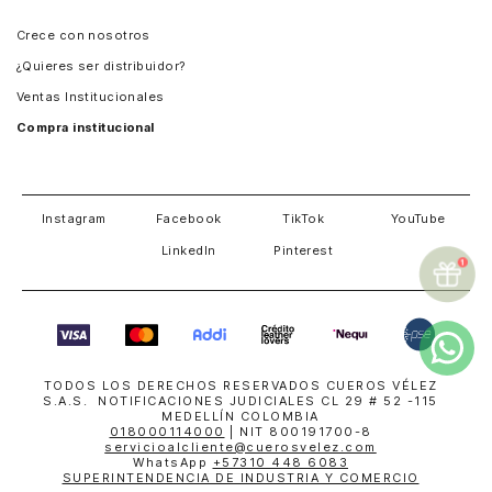
Panamá
Crece con nosotros
Guatemala
¿Quieres ser distribuidor?
Estados Unidos
Ventas Institucionales
Salvador
Compra institucional
Costa Rica
Instagram
Facebook
TikTok
YouTube
LinkedIn
Pinterest
TODOS LOS DERECHOS RESERVADOS CUEROS VÉLEZ
S.A.S. NOTIFICACIONES JUDICIALES CL 29 # 52 -115
MEDELLÍN COLOMBIA
018000114000
| NIT 800191700-8
servicioalcliente@cuerosvelez.com
WhatsApp
+57310 448 6083
SUPERINTENDENCIA DE INDUSTRIA Y COMERCIO