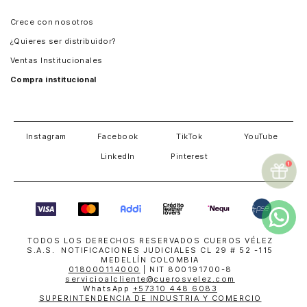
Panamá
Crece con nosotros
Guatemala
¿Quieres ser distribuidor?
Estados Unidos
Ventas Institucionales
Salvador
Compra institucional
Costa Rica
Instagram
Facebook
TikTok
YouTube
LinkedIn
Pinterest
TODOS LOS DERECHOS RESERVADOS CUEROS VÉLEZ
S.A.S. NOTIFICACIONES JUDICIALES CL 29 # 52 -115
MEDELLÍN COLOMBIA
018000114000
| NIT 800191700-8
servicioalcliente@cuerosvelez.com
WhatsApp
+57310 448 6083
SUPERINTENDENCIA DE INDUSTRIA Y COMERCIO