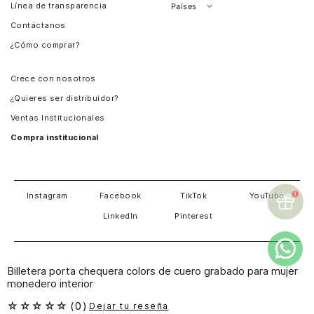
Línea de transparencia
Países
Contáctanos
Perú
¿Cómo comprar?
Chile
Panamá
Crece con nosotros
Guatemala
¿Quieres ser distribuidor?
Estados Unidos
Ventas Institucionales
Salvador
Compra institucional
Costa Rica
Instagram
Facebook
TikTok
YouTube
LinkedIn
Pinterest
Billetera porta chequera colors de cuero grabado para mujer
monedero interior
TODOS LOS DERECHOS RESERVADOS CUEROS VÉLEZ
☆
☆
☆
☆
☆
(
0
)
Dejar tu reseña
S.A.S. NOTIFICACIONES JUDICIALES CL 29 # 52 -115