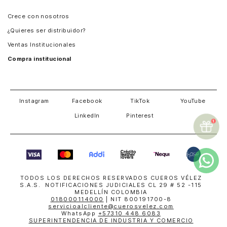
Panamá
Crece con nosotros
Guatemala
¿Quieres ser distribuidor?
Estados Unidos
Ventas Institucionales
Salvador
Compra institucional
Costa Rica
Instagram
Facebook
TikTok
YouTube
LinkedIn
Pinterest
TODOS LOS DERECHOS RESERVADOS CUEROS VÉLEZ
S.A.S. NOTIFICACIONES JUDICIALES CL 29 # 52 -115
MEDELLÍN COLOMBIA
018000114000
| NIT 800191700-8
servicioalcliente@cuerosvelez.com
WhatsApp
+57310 448 6083
SUPERINTENDENCIA DE INDUSTRIA Y COMERCIO