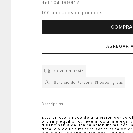
Ref.
104099912
100 unidades disponibles
COMPRA
AGREGAR A
Calcula tu envío
Servicio de Personal Shopper gratis
Descripción
Esta billetera nace de una visión donde e
orden y equilibrio, revelando una eleganc
diseño habla de una relación íntima con la
detalle y de una manera sofisticada de en
pieza que acompaña una identidad definid