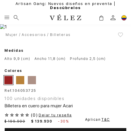
Artisan Gang: Nuevos diseños en preventa |
Descúbrelos
Mujer
Accesorios
Billeteras
Medidas
alto 9,9 (cm)
ancho 11,8 (cm)
profundo 2,5 (cm)
Colores
Ref.
104053725
100 unidades disponibles
Billetera en cuero para mujer Acari
☆
☆
☆
☆
☆
(
0
)
Dejar tu reseña
Aplican
T&C
$
199
.
900
$
139
.
930
-
30%