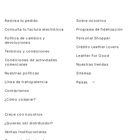
Rastrea tu pedido
Sobre nosotros
Consulta tu factura electrónica
Programa de fidelización
Política de cambios y
Personal Shopper
devoluciones
Crédito Leather Lovers
Términos y condiciones
Leather For Good
Condiciones de actividades
comerciales
Nuestras tiendas
Nuestras políticas
Sitemap
Línea de transparencia
Países
Contáctanos
Perú
¿Cómo comprar?
Chile
Panamá
Crece con nosotros
Guatemala
¿Quieres ser distribuidor?
Estados Unidos
Ventas Institucionales
Salvador