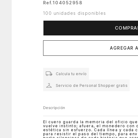
Ref.
104052958
100 unidades disponibles
COMPRA
AGREGAR A
Calcula tu envío
Servicio de Personal Shopper gratis
Descripción
El cuero guarda la memoria del oficio que 
vuelve instinto; afuera, el monedero con 
estética sin esfuerzo. Cada línea y cada
para resistir el paso del tiempo, para en
parte silenciosa de cada historia que ac