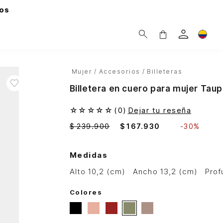
os
Mujer
Accesorios
Billeteras
Billetera en cuero para mujer Tau
☆
☆
☆
☆
☆
(
0
)
Dejar tu reseña
$
239
.
900
$
167
.
930
-
30%
Medidas
alto 10,2 (cm)
ancho 13,2 (cm)
pro
Colores