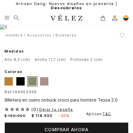
Artisan Gang: Nuevos diseños en preventa |
Descúbrelos
Hombre
Accesorios
Billeteras
Medidas
alto 8,3 (cm)
ancho 11,7 (cm)
profundo 2 (cm)
Colores
Ref.
104052358
Billetera en cuero nobuck croco para hombre Tessa 2.0
☆
☆
☆
☆
☆
(
0
)
Dejar tu reseña
Aplican
T&C
$
169
.
900
$
118
.
930
-
30%
COMPRAR AHORA