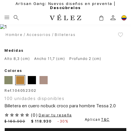
Artisan Gang: Nuevos diseños en preventa |
Descúbrelos
Hombre
Accesorios
Billeteras
Medidas
alto 8,3 (cm)
ancho 11,7 (cm)
profundo 2 (cm)
Colores
Ref.
104052302
100 unidades disponibles
Billetera en cuero nobuck croco para hombre Tessa 2.0
☆
☆
☆
☆
☆
(
0
)
Dejar tu reseña
Aplican
T&C
$
169
.
900
$
118
.
930
-
30%