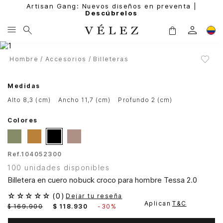
Artisan Gang: Nuevos diseños en preventa |
Descúbrelos
Hombre
Accesorios
Billeteras
Medidas
alto 8,3 (cm)
ancho 11,7 (cm)
profundo 2 (cm)
Colores
Ref.
104052300
100 unidades disponibles
Billetera en cuero nobuck croco para hombre Tessa 2.0
☆
☆
☆
☆
☆
(
0
)
Dejar tu reseña
Aplican
T&C
$
169
.
900
$
118
.
930
-
30%