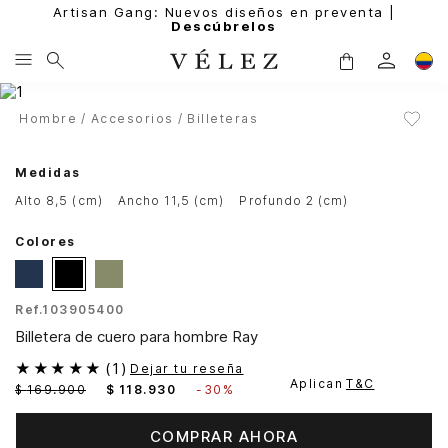
Artisan Gang: Nuevos diseños en preventa |
Descúbrelos
Hombre
Accesorios
Billeteras
Medidas
alto 8,5 (cm)
ancho 11,5 (cm)
profundo 2 (cm)
Colores
Ref.
103905400
Billetera de cuero para hombre Ray
★
★
★
★
★
(
1
)
Dejar tu reseña
Aplican
T&C
$
169
.
900
$
118
.
930
-
30%
COMPRAR AHORA