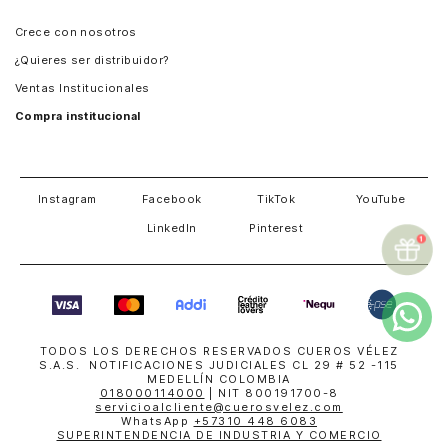
Panamá
Crece con nosotros
Guatemala
¿Quieres ser distribuidor?
Estados Unidos
Ventas Institucionales
Salvador
Compra institucional
Costa Rica
Instagram
Facebook
TikTok
YouTube
LinkedIn
Pinterest
TODOS LOS DERECHOS RESERVADOS CUEROS VÉLEZ
S.A.S. NOTIFICACIONES JUDICIALES CL 29 # 52 -115
MEDELLÍN COLOMBIA
018000114000
| NIT 800191700-8
servicioalcliente@cuerosvelez.com
WhatsApp
+57310 448 6083
SUPERINTENDENCIA DE INDUSTRIA Y COMERCIO