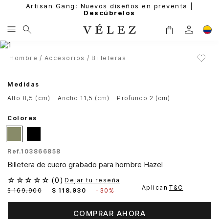
Artisan Gang: Nuevos diseños en preventa |
Descúbrelos
Hombre
Accesorios
Billeteras
Medidas
alto 8,5 (cm)
ancho 11,5 (cm)
profundo 2 (cm)
Colores
Ref.
103866858
Billetera de cuero grabado para hombre Hazel
☆
☆
☆
☆
☆
(
0
)
Dejar tu reseña
Aplican
T&C
$
169
.
900
$
118
.
930
-
30%
COMPRAR AHORA