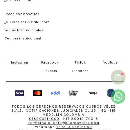
¿Cómo comprar?
Chile
Panamá
Crece con nosotros
Guatemala
¿Quieres ser distribuidor?
Estados Unidos
Ventas Institucionales
Salvador
Compra institucional
Costa Rica
Instagram
Facebook
TikTok
YouTube
LinkedIn
Pinterest
TODOS LOS DERECHOS RESERVADOS CUEROS VÉLEZ
S.A.S. NOTIFICACIONES JUDICIALES CL 29 # 52 -115
MEDELLÍN COLOMBIA
018000114000
| NIT 800191700-8
servicioalcliente@cuerosvelez.com
WhatsApp
+57310 448 6083