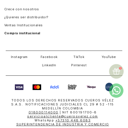
Panamá
Crece con nosotros
Guatemala
¿Quieres ser distribuidor?
Estados Unidos
Ventas Institucionales
Salvador
Compra institucional
Costa Rica
Instagram
Facebook
TikTok
YouTube
LinkedIn
Pinterest
TODOS LOS DERECHOS RESERVADOS CUEROS VÉLEZ
S.A.S. NOTIFICACIONES JUDICIALES CL 29 # 52 -115
MEDELLÍN COLOMBIA
018000114000
| NIT 800191700-8
servicioalcliente@cuerosvelez.com
WhatsApp
+57310 448 6083
SUPERINTENDENCIA DE INDUSTRIA Y COMERCIO